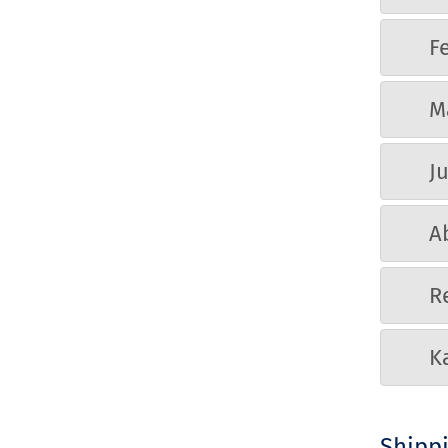
F
M
J
A
R
K
Shipp