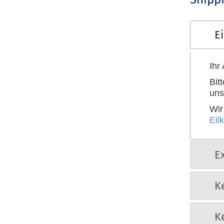
E
Ihr
Bit
uns
Wir
Eil
E
K
K