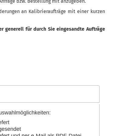
 Anfrage bzw. Bestellung mit anzugeben.
derungen an Kalibrieraufträge mit einer kurzen
er generell für durch Sie eingesandte Aufträge
uswahlmöglichkeiten:
efert
ugesendet
efert und per e-Mail als PDF-Datei