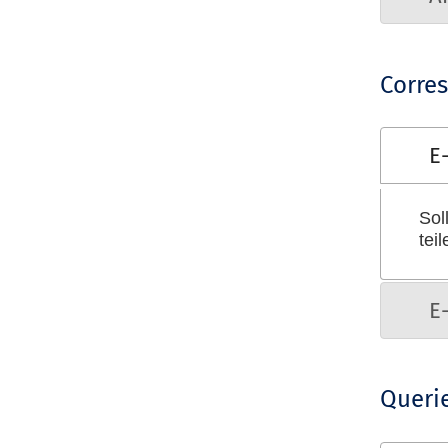
Corre
E
Sol
tei
E
Querie