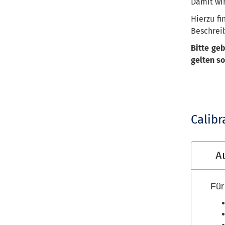
Damit wir
Hierzu fi
Beschrei
Bitte ge
gelten sol
Calibr
A
Für