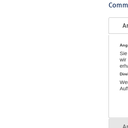
Comme
A
Ang
Sie
wir
erh
Dir
Wen
Auf
A