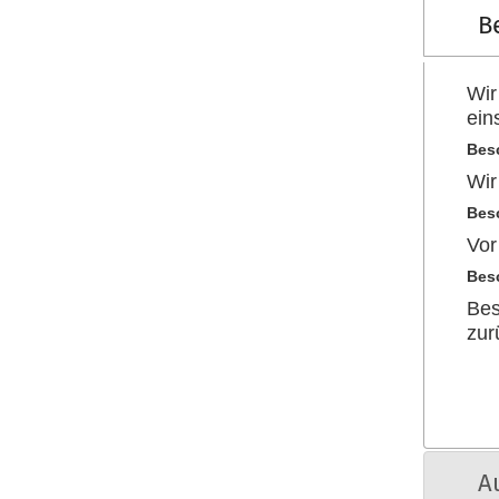
B
Wi
ein
Bes
Wir
Bes
Vor
Bes
Bes
zur
A