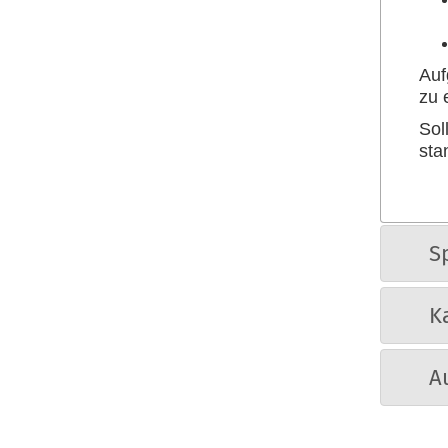
Auf
zu 
Sol
sta
S
K
A