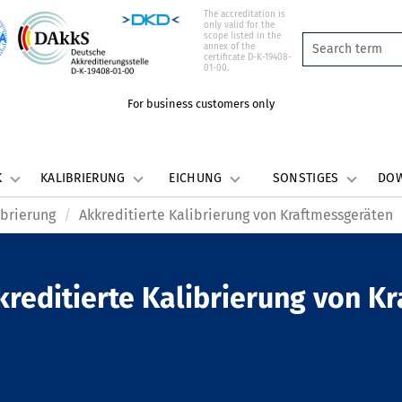
The accreditation is
only valid for the
scope listed in the
annex of the
certificate D-K-19408-
01-00.
For business customers only
K
KALIBRIERUNG
EICHUNG
SONSTIGES
DO
ibrierung
Akkreditierte Kalibrierung von Kraftmessgeräten
kreditierte Kalibrierung von K