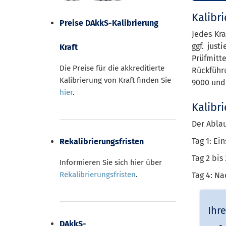
Kalibr
Preise DAkkS-Kalibrierung
Jedes Kra
ggf. jus
Kraft
Prüfmitt
Die Preise für die akkreditierte
Rückführ
Kalibrierung von Kraft finden Sie
9000 und 
hier
.
Kalibr
Der Ablauf
Tag 1: Ei
Rekalibrierungsfristen
Tag 2 bis
Informieren Sie sich hier über
Rekalibrierungsfristen
.
Tag 4: Na
Ihre
DAkkS-