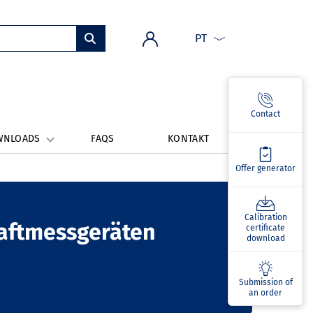
PT
Contact
WNLOADS
FAQS
KONTAKT
Offer generator
Calibration
raftmessgeräten
certificate
download
Submission of
an order