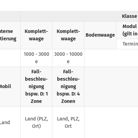
Klasse 
Modul
nterne
Komplett­
Komplett­
(gilt i
Bodenwaage
tierung
waage
waage
Termin
1000 - 3000
3000 - 10000
e
e
Fall­
Fall­
beschleu­
beschleu­
Mobil
nigung
nigung
bspw. D: 1
bspw. D: 4
Zone
Zonen
Land (PLZ,
Land, PLZ,
Land
Ort)
Ort