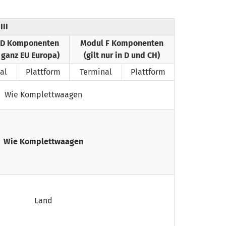
III
 D Komponenten
Modul F Komponenten
n ganz EU Europa)
(gilt nur in D und CH)
al
Plattform
Terminal
Plattform
Wie Komplett­waagen
Wie Komplett­waagen
Land