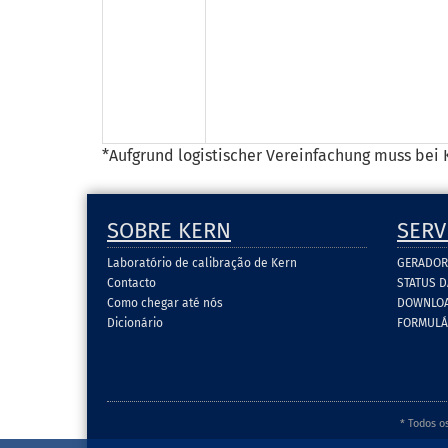
*Aufgrund logistischer Vereinfachung muss bei
SOBRE KERN
SERV
Laboratório de calibração de Kern
GERADOR
Contacto
STATUS 
Como chegar até nós
DOWNLOA
Dicionário
FORMULÁ
* Todos o