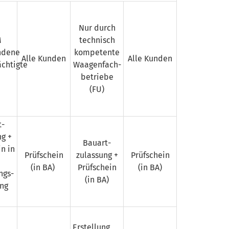
Nur durch
M
technisch
ndene
kompetente
Alle Kunden
Alle Kunden
chtigte
Waagen­fach­
betriebe
(FU)
t­
ng +
Bauart­
n in
Prüfschein
zulassung +
Prüfschein
(in BA)
Prüfschein
(in BA)
ngs­
(in BA)
ung
Erstellung