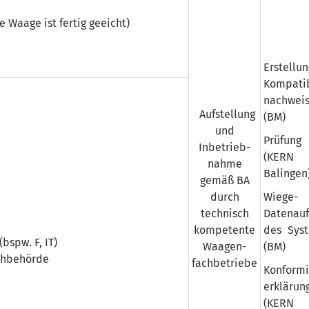
ie Waage ist fertig geeicht)
Erstellun
Kompatib
nachwei
Aufstellung
(BM)
und
Prüfung
Inbetrieb­
(KERN
nahme
Balingen
gemäß BA
durch
Wiege-
technisch
Datenau
kompetente
des Sys
bspw. F, IT)
Waagen­
(BM)
ch­behörde
fachbetriebe
Konformi
erklärun
(KERN