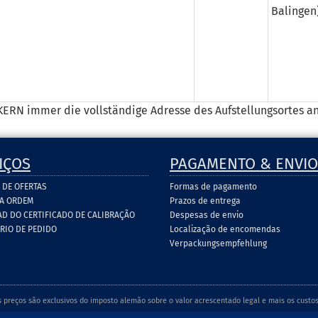
Balingen
 KERN immer die vollständige Adresse des Aufstellungs­ortes 
IÇOS
PAGAMENTO & ENVIO
 DE OFERTAS
Formas de pagamento
DA ORDEM
Prazos de entrega
D DO CERTIFICADO DE CALIBRAÇÃO
Despesas de envio
RIO DE PEDIDO
Localização de encomendas
Verpackungsempfehlung
s preços são exclusivos do imposto alemão sobre o valor acrescentado legal e mais os custos