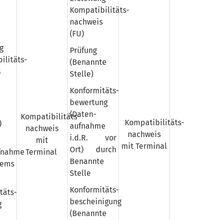
Kompatibilitäts­
nachweis
(FU)
g
Prüfung
ilitäts­
(Benannte
s
Stelle)
Konformitäts­
bewertung
(Daten­
Kompatibilitäts­
Kompatibilitäts­
)
aufnahme
nachweis
nachweis
i.d.R. vor
mit
mit Terminal
Ort) durch
fnahme
Terminal
Benannte
tems
Stelle
Konformitäts­
täts­
bescheinigung
g
(Benannte