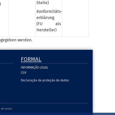
Stelle)
)
Konformitäts­
erklärung
(FU als
Hersteller)
angegeben werden.
FORMAL
INFORMAÇÃO LEGAL
CGV
Declaração de proteção de dados
 de envio.