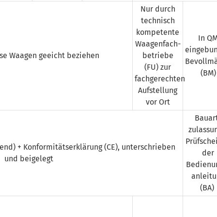
Nur durch
technisch
kompetente
In Q
Waagen­fach­
eingebu
se Waagen geeicht beziehen
betriebe
Bevollmä
(FU) zur
(BM)
fachgerechten
Aufstellung
vor Ort
Bauar
zulassu
Prüfschei
end) + Konformitäts­erklärung (CE), unterschrieben
der
und beigelegt
Bedienu
anleit
(BA)