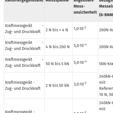
Kalibriergegenstand
Messspanne
angebbare
Bezugs
Mess-
Messei
unsicherheit
(K-BNM
Kraftmessgerät -
-3
1,0·10
2 N bis < 4 N
200N-K
Zug- und Druckkraft
Kraftmessgerät -
-4
5,0·10
4 N bis 200 N
200N-K
Zug- und Druckkraft
Kraftmessgerät -
-4
5,0·10
50 N bis 5 kN
5kN-Kr
Zug- und Druckkraft
240kN-
Kraftmessgerät -
mit
-3
3,0·10
2 N bis 50 kN
Zug- und Druckkraft
Refere
10 N, 5
240kN-
mit
Kraftmessgerät -
-3