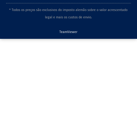
* Todos os preços são exclusivos do imposto alemão sobre o valor acrescentado
legal e mais os custos de envio.
TeamViewer