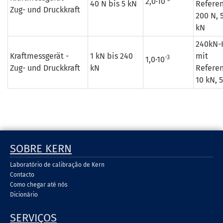
2,0·10
40 N bis 5 kN
Refere
Zug- und Druckkraft
200 N, 
kN
240kN-
Kraftmessgerät -
1 kN bis 240
mit
-3
1,0·10
Zug- und Druckkraft
kN
Refere
10 kN, 
SOBRE KERN
Laboratório de calibração de Kern
Contacto
Como chegar até nós
Dicionário
SERVIÇOS